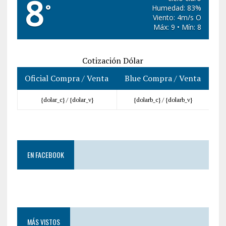
8
°
Humedad: 83%
Viento: 4m/s O
Máx: 9 • Mín: 8
Cotización Dólar
Oficial Compra / Venta
Blue Compra / Venta
{dolar_c} /
{dolar_v}
{dolarb_c} /
{dolarb_v}
EN FACEBOOK
MÁS VISTOS