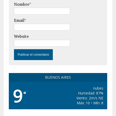
Nombre
*
Email
*
Website
BUENOS AIRES
9
nubes
°
Humedad: 87%
Viento: 2m/s NE
Máx: 10 • Mín: 8