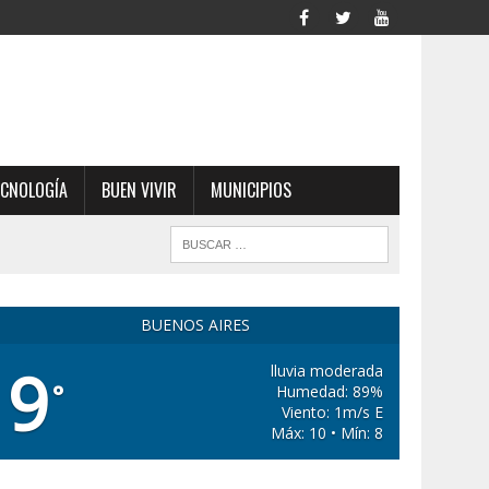
ECNOLOGÍA
BUEN VIVIR
MUNICIPIOS
BUENOS AIRES
9
lluvia moderada
°
Humedad: 89%
Viento: 1m/s E
Máx: 10 • Mín: 8