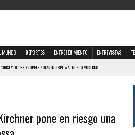
L MUNDO
DEPORTES
ENTRETENIMIENTO
ENTREVISTAS
T
N BENEGAS LYNCH TIENE UNA EMPRESA QUE GESTIONA VENTAS DE TIERRAS A
PE DE REALIDAD A JAVIER MILEI Y ELIMINÓ EL CAPÍTULO QUE ABRIÓ EL DEBATE
LE DIERON EL GOLPE DE GRACIA A LA EXTRANJERIZACIÓN DE TIERRAS
IZO UNA DURA AUTOCRÍTICA Y NEGÓ QUE OFRECIÓ LA FINAL DEL MUNDIAL 2030 A
Kirchner pone en riesgo una
assa
RISTOPHER NOLAN INTERPELA AL MUNDO MODERNO