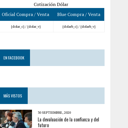
Cotización Dólar
Oficial Compra / Venta
Blue Compra / Venta
{dolar_c} /
{dolar_v}
{dolarb_c} /
{dolarb_v}
EN FACEBOOK
MÁS VISTOS
30 SEPTIEMBRE, 2020
La devaluación de la confianza y del
futuro