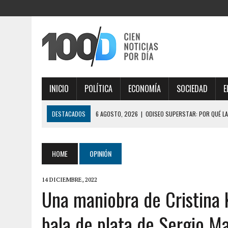
INICIO
POLÍTICA
ECONOMÍA
SOCIEDAD
E
DESTACADOS
6 AGOSTO, 2026
|
EL SENADOR LIBERTARIO JOAQUÍ
EXTRANJEROS
6 AGOSTO, 2026
|
LEY DE TIERRAS: EL SENADO VUELVE A DARLE UN GOL
HOME
OPINIÓN
6 AGOSTO, 2026
|
TRES GOBERNADORES INFLUYERON EN EL SENADO Y 
14 DICIEMBRE, 2022
6 AGOSTO, 2026
|
LA FIFA TUVO SU REUNIÓN DE CRISIS EN RABAT, H
Una maniobra de Cristina 
MARRUECOS POR APOYO
bala de plata de Sergio M
6 AGOSTO, 2026
|
ODISEO SUPERSTAR: POR QUÉ LA ‘ODISEA’ DE CH