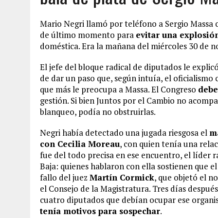
Mario Negri llamó por teléfono a Sergio Massa c
de último momento para
evitar una explosió
doméstica. Era la mañana del miércoles 30 de n
El jefe del bloque radical de diputados le expli
de dar un paso que, según intuía, el oficialismo 
que más le preocupa a Massa. El Congreso
debe
gestión. Si bien Juntos por el Cambio no acomp
blanqueo, podía no obstruirlas.
Negri había detectado una jugada riesgosa el
ma
con Cecilia Moreau
, con quien tenía una rel
fue del todo precisa en ese encuentro, el líder 
Baja: quienes hablaron con ella sostienen que el
fallo del juez
Martín Cormick
, que objetó el 
el Consejo de la Magistratura. Tres días después
cuatro diputados que debían ocupar ese organis
tenía motivos para sospechar
.