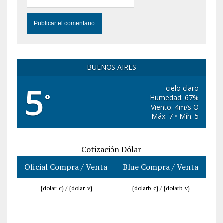
BUENOS AIRES
5
cielo claro
°
Humedad: 67%
Viento: 4m/s O
Máx: 7 • Mín: 5
Cotización Dólar
Oficial Compra / Venta
Blue Compra / Venta
{dolar_c} /
{dolar_v}
{dolarb_c} /
{dolarb_v}