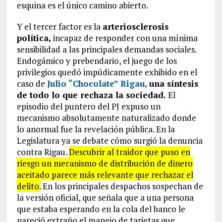
esquina es el único camino abierto.
Y el tercer factor es la
arteriosclerosis
política,
incapaz de responder con una mínima
sensibilidad a las principales demandas sociales.
Endogámico y prebendario, el juego de los
privilegios quedó impúdicamente exhibido en el
caso de
Julio “Chocolate” Rigau,
una síntesis
de todo lo que rechaza la sociedad.
El
episodio del puntero del PJ expuso un
mecanismo absolutamente naturalizado donde
lo anormal fue la revelación pública. En la
Legislatura ya se debate cómo surgió la denuncia
contra Rigau.
Descubrir al traidor que puso en
riesgo un mecanismo de distribución de dinero
aceitado parece más relevante que rechazar el
delito.
En los principales despachos sospechan de
la versión oficial, que señala que a una persona
que estaba esperando en la cola del banco le
pareció extraño el manejo de tarjetas que