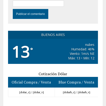
BUENOS AIRES
13
nubes
°
Humedad: 46%
Viento: 1m/s NE
Máx: 13 • Mín: 12
Cotización Dólar
Oficial Compra / Venta
Blue Compra / Venta
{dolar_c} /
{dolar_v}
{dolarb_c} /
{dolarb_v}