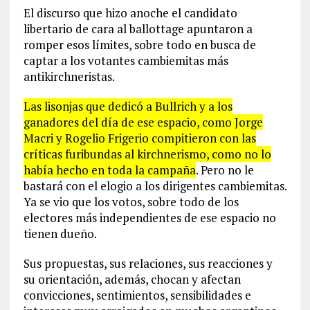
El discurso que hizo anoche el candidato
libertario de cara al ballottage apuntaron a
romper esos límites, sobre todo en busca de
captar a los votantes cambiemitas más
antikirchneristas.
Las lisonjas que dedicó a Bullrich y a los
ganadores del día de ese espacio, como Jorge
Macri y Rogelio Frigerio compitieron con las
críticas furibundas al kirchnerismo, como no lo
había hecho en toda la campaña
. Pero no le
bastará con el elogio a los dirigentes cambiemitas.
Ya se vio que los votos, sobre todo de los
electores más independientes de ese espacio no
tienen dueño.
Sus propuestas, sus relaciones, sus reacciones y
su orientación, además, chocan y afectan
convicciones, sentimientos, sensibilidades e