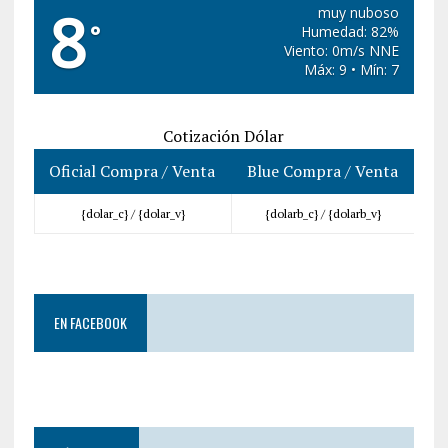
8
muy nuboso
°
Humedad: 82%
Viento: 0m/s NNE
Máx: 9 • Mín: 7
Cotización Dólar
Oficial Compra / Venta
Blue Compra / Venta
{dolar_c} /
{dolar_v}
{dolarb_c} /
{dolarb_v}
EN FACEBOOK