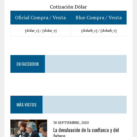
Cotización Dólar
Oficial Compra / Venta
Blue Compra / Venta
{dolar_c} /
{dolar_v}
{dolarb_c} /
{dolarb_v}
EN FACEBOOK
MÁS VISTOS
30 SEPTIEMBRE, 2020
La devaluación de la confianza y del
futuro