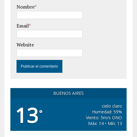
Nombre
*
Email
*
Website
BUENOS AIRES
13
cielo claro
°
Humedad: 59%
Viento: 5m/s ONO
Máx: 14 • Mín: 13