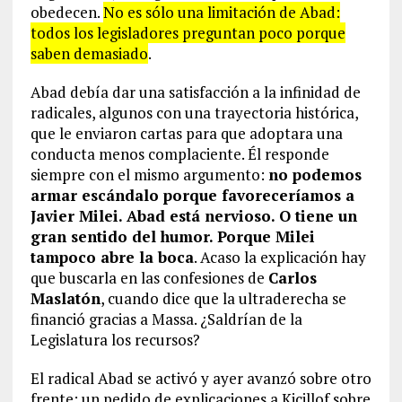
obedecen.
No es sólo una limitación de Abad:
todos los legisladores preguntan poco porque
saben demasiado
.
Abad debía dar una satisfacción a la infinidad de
radicales, algunos con una trayectoria histórica,
que le enviaron cartas para que adoptara una
conducta menos complaciente. Él responde
siempre con el mismo argumento:
no podemos
armar escándalo porque favoreceríamos a
Javier Milei. Abad está nervioso. O tiene un
gran sentido del humor. Porque Milei
tampoco abre la boca
. Acaso la explicación hay
que buscarla en las confesiones de
Carlos
Maslatón
, cuando dice que la ultraderecha se
financió gracias a Massa. ¿Saldrían de la
Legislatura los recursos?
El radical Abad se activó y ayer avanzó sobre otro
frente: un pedido de explicaciones a Kicillof sobre