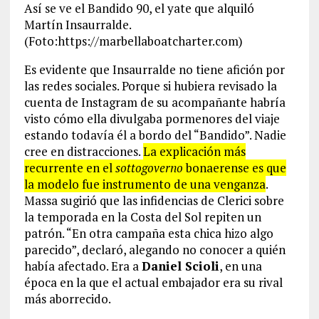
Así se ve el Bandido 90, el yate que alquiló
Martín Insaurralde.
(Foto:https://marbellaboatcharter.com)
Es evidente que Insaurralde no tiene afición por
las redes sociales. Porque si hubiera revisado la
cuenta de Instagram de su acompañante habría
visto cómo ella divulgaba pormenores del viaje
estando todavía él a bordo del “Bandido”. Nadie
cree en distracciones.
La explicación más
recurrente en el
sottogoverno
bonaerense es que
la modelo fue instrumento de una venganza
.
Massa sugirió que las infidencias de Clerici sobre
la temporada en la Costa del Sol repiten un
patrón. “En otra campaña esta chica hizo algo
parecido”, declaró, alegando no conocer a quién
había afectado. Era a
Daniel Scioli
, en una
época en la que el actual embajador era su rival
más aborrecido.