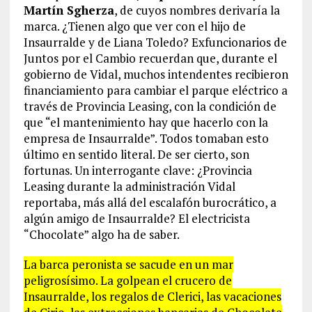
Martín Sgherza
, de cuyos nombres derivaría la
marca. ¿Tienen algo que ver con el hijo de
Insaurralde y de Liana Toledo? Exfuncionarios de
Juntos por el Cambio recuerdan que, durante el
gobierno de Vidal, muchos intendentes recibieron
financiamiento para cambiar el parque eléctrico a
través de Provincia Leasing, con la condición de
que “el mantenimiento hay que hacerlo con la
empresa de Insaurralde”. Todos tomaban esto
último en sentido literal. De ser cierto, son
fortunas. Un interrogante clave: ¿Provincia
Leasing durante la administración Vidal
reportaba, más allá del escalafón burocrático, a
algún amigo de Insaurralde? El electricista
“Chocolate” algo ha de saber.
La barca peronista se sacude en un mar
peligrosísimo. La golpean el crucero de
Insaurralde, los regalos de Clerici, las vacaciones