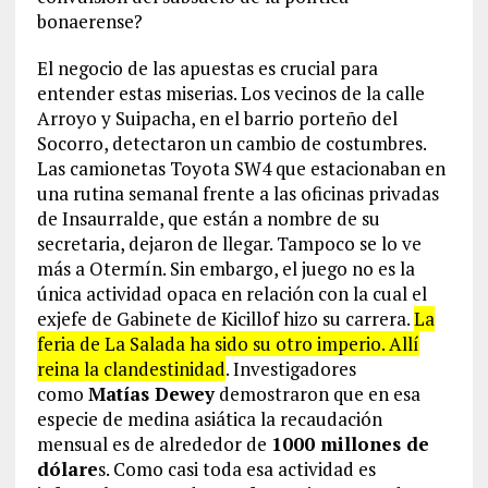
bonaerense?
El negocio de las apuestas es crucial para
entender estas miserias. Los vecinos de la calle
Arroyo y Suipacha, en el barrio porteño del
Socorro, detectaron un cambio de costumbres.
Las camionetas Toyota SW4 que estacionaban en
una rutina semanal frente a las oficinas privadas
de Insaurralde, que están a nombre de su
secretaria, dejaron de llegar. Tampoco se lo ve
más a Otermín. Sin embargo, el juego no es la
única actividad opaca en relación con la cual el
exjefe de Gabinete de Kicillof hizo su carrera.
La
feria de La Salada ha sido su otro imperio. Allí
reina la clandestinidad
. Investigadores
como
Matías Dewey
demostraron que en esa
especie de medina asiática la recaudación
mensual es de alrededor de
1000 millones de
dólare
s. Como casi toda esa actividad es