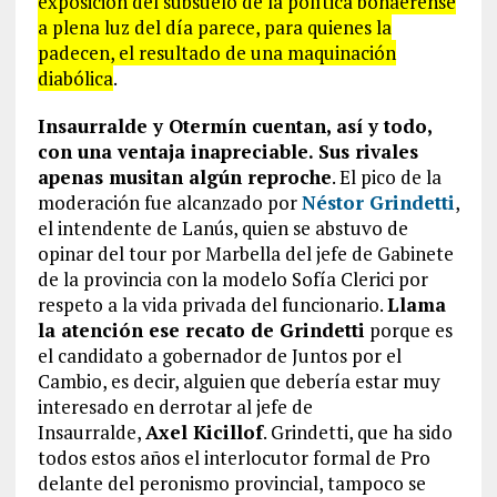
exposición del subsuelo de la política bonaerense
a plena luz del día parece, para quienes la
padecen, el resultado de una maquinación
diabólica
.
Insaurralde y Otermín cuentan, así y todo,
con una ventaja inapreciable. Sus rivales
apenas musitan algún reproche
. El pico de la
moderación fue alcanzado por
Néstor Grindetti
,
el intendente de Lanús, quien se abstuvo de
opinar del tour por Marbella del jefe de Gabinete
de la provincia con la modelo Sofía Clerici por
respeto a la vida privada del funcionario.
Llama
la atención ese recato de Grindetti
porque es
el candidato a gobernador de Juntos por el
Cambio, es decir, alguien que debería estar muy
interesado en derrotar al jefe de
Insaurralde,
Axel Kicillof
. Grindetti, que ha sido
todos estos años el interlocutor formal de Pro
delante del peronismo provincial, tampoco se