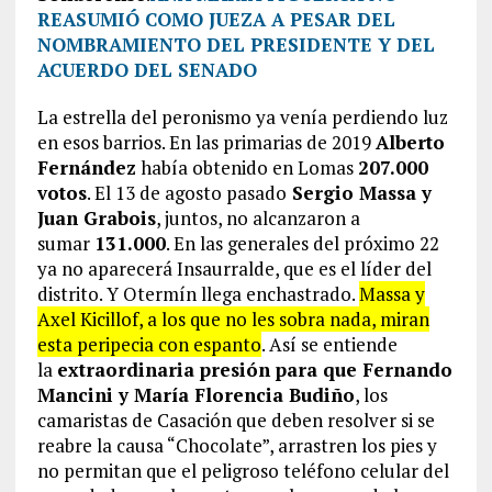
REASUMIÓ COMO JUEZA A PESAR DEL
NOMBRAMIENTO DEL PRESIDENTE Y DEL
ACUERDO DEL SENADO
La estrella del peronismo ya venía perdiendo luz
en esos barrios. En las primarias de 2019
Alberto
Fernández
había obtenido en Lomas
207.000
votos
. El 13 de agosto pasado
Sergio Massa y
Juan Grabois
, juntos, no alcanzaron a
sumar
131.000
. En las generales del próximo 22
ya no aparecerá Insaurralde, que es el líder del
distrito. Y Otermín llega enchastrado.
Massa y
Axel Kicillof, a los que no les sobra nada, miran
esta peripecia con espanto
. Así se entiende
la
extraordinaria presión para que Fernando
Mancini y María Florencia Budiño
, los
camaristas de Casación que deben resolver si se
reabre la causa “Chocolate”, arrastren los pies y
no permitan que el peligroso teléfono celular del