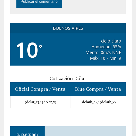
BUENOS AIRES
10
cielo claro
°
Humedad: 55%
Viento: 0m/s NNE
Máx: 10 • Mín: 9
Cotización Dólar
Oficial Compra / Venta
Blue Compra / Venta
{dolar_c} /
{dolar_v}
{dolarb_c} /
{dolarb_v}
EN FACEBOOK