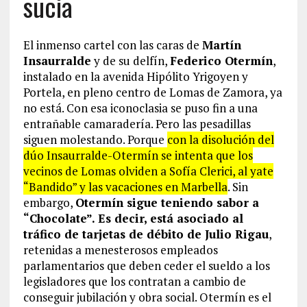
sucia
El inmenso cartel con las caras de
Martín
Insaurralde
y de su delfín,
Federico Otermín
,
instalado en la avenida Hipólito Yrigoyen y
Portela, en pleno centro de Lomas de Zamora, ya
no está. Con esa iconoclasia se puso fin a una
entrañable camaradería. Pero las pesadillas
siguen molestando. Porque
con la disolución del
dúo Insaurralde-Otermín se intenta que los
vecinos de Lomas olviden a Sofía Clerici, al yate
“Bandido” y las vacaciones en Marbella
. Sin
embargo,
Otermín sigue teniendo sabor a
“Chocolate”. Es decir, está asociado al
tráfico de tarjetas de débito de Julio Rigau
,
retenidas a menesterosos empleados
parlamentarios que deben ceder el sueldo a los
legisladores que los contratan a cambio de
conseguir jubilación y obra social. Otermín es el