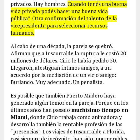
privados. Hay hombres.
Cuando tenés una buena
vida privada podés hacer una buena vida
pública”. Otra confirmación del talento de la
vicepresidenta para seleccionar recursos
humanos.
Al cabo de una década, la pareja se quebró.
Afirman que a Insaurralde la ruptura le costó 20
millones de dólares. Cirio le había pedido 50.
Llegaron, atestiguan íntimos amigos, a un
acuerdo por la mediación de un viejo amigo:
Burlando. Muy adecuado. Un penalista.
Es posible que también Puerto Madero haya
generado algún temor en la pareja. Porque en los
últimos años han pasado
muchísimo tiempo en
Miami
, donde Cirio trabaja como animadora y
desarrolla también la rentable profesión de las
“presencias”. Los viajes de Insaurralde a Florida,
casi siempre de incógnito, han sido innumerables.