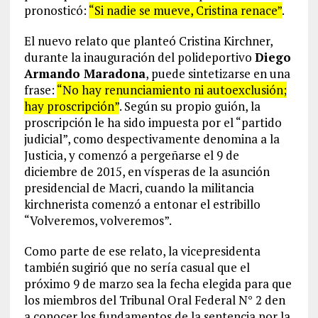
pronosticó:
“Si nadie se mueve, Cristina renace”
.
El nuevo relato que planteó Cristina Kirchner,
durante la inauguración del polideportivo
Diego
Armando Maradona
, puede sintetizarse en una
frase:
“No hay renunciamiento ni autoexclusión;
hay proscripción”
. Según su propio guión, la
proscripción le ha sido impuesta por el “partido
judicial”, como despectivamente denomina a la
Justicia, y comenzó a pergeñarse el 9 de
diciembre de 2015, en vísperas de la asunción
presidencial de Macri, cuando la militancia
kirchnerista comenzó a entonar el estribillo
“Volveremos, volveremos”.
Como parte de ese relato, la vicepresidenta
también sugirió que no sería casual que el
próximo 9 de marzo sea la fecha elegida para que
los miembros del Tribunal Oral Federal N° 2 den
a conocer los fundamentos de la sentencia por la