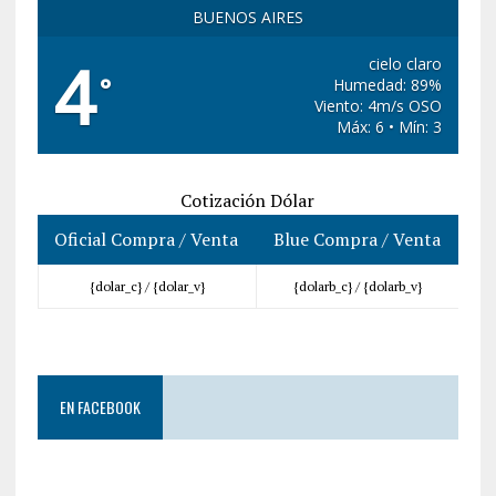
BUENOS AIRES
4
cielo claro
°
Humedad: 89%
Viento: 4m/s OSO
Máx: 6 • Mín: 3
Cotización Dólar
Oficial Compra / Venta
Blue Compra / Venta
{dolar_c} /
{dolar_v}
{dolarb_c} /
{dolarb_v}
EN FACEBOOK