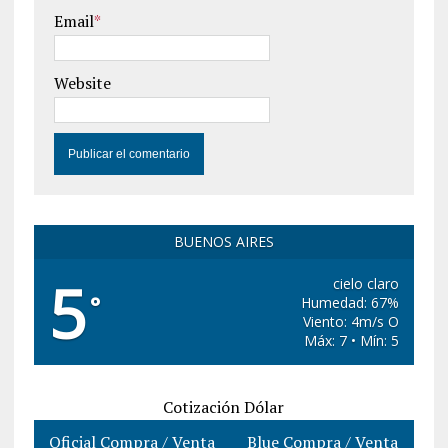
Email
*
Website
BUENOS AIRES
5
cielo claro
°
Humedad: 67%
Viento: 4m/s O
Máx: 7 • Mín: 5
Cotización Dólar
Oficial Compra / Venta
Blue Compra / Venta