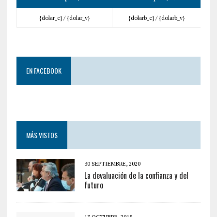
{dolar_c} /
{dolar_v}
{dolarb_c} /
{dolarb_v}
EN FACEBOOK
MÁS VISTOS
30 SEPTIEMBRE, 2020
La devaluación de la confianza y del
futuro
13 OCTUBRE, 2015