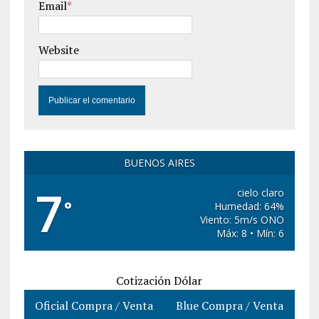
Email
*
Website
BUENOS AIRES
7
cielo claro
°
Humedad: 64%
Viento: 5m/s ONO
Máx: 8 • Mín: 6
Cotización Dólar
Oficial Compra / Venta
Blue Compra / Venta