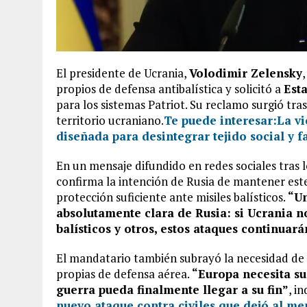
El presidente de Ucrania,
Volodimir Zelensky
propios de defensa antibalística y solicitó a
Est
para los sistemas Patriot. Su reclamo surgió tra
territorio ucraniano.
Te puede interesar:
La v
diseñada para desintegrar tejido social y f
En un mensaje difundido en redes sociales tras l
confirma la intención de Rusia de mantener est
protección suficiente ante misiles balísticos.
“Un
absolutamente clara de Rusia: si Ucrania n
balísticos y otros, estos ataques continuará
El mandatario también subrayó la necesidad de
propias de defensa aérea.
“Europa necesita su
guerra pueda finalmente llegar a su fin”
, in
nuevo ataque contra civiles que dejó al m