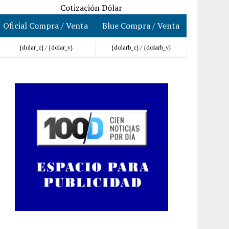
Cotización Dólar
Oficial Compra / Venta
Blue Compra / Venta
{dolar_c} /
{dolar_v}
{dolarb_c} /
{dolarb_v}