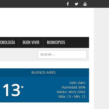
ECNOLOGÍA
BUEN VIVIR
MUNICIPIOS
BUENOS AIRES
13
cielo claro
°
Humedad: 60%
Viento: 4m/s ONO
Máx: 13 • Mín: 12