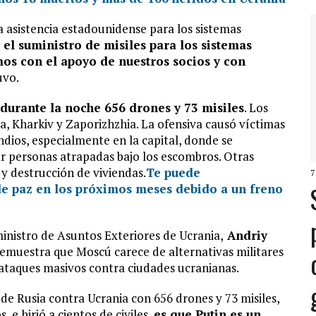
asistencia estadounidense para los sistemas
 el suministro de misiles para los sistemas
os con el apoyo de nuestros socios y con
uvo.
 durante la noche 656 drones y 73 misiles
. Los
va, Kharkiv y Zaporizhzhia. La ofensiva causó víctimas
endios, especialmente en la capital, donde se
ar personas atrapadas bajo los escombros. Otras
 y destrucción de viviendas.
Te puede
7
de paz en los próximos meses debido a un freno
ministro de Asuntos Exteriores de Ucrania,
Andriy
demuestra que Moscú carece de alternativas militares
a ataques masivos contra ciudades ucranianas.
e Rusia contra Ucrania con 656 drones y 73 misiles,
 e hirió a cientos de civiles,
es que Putin es un