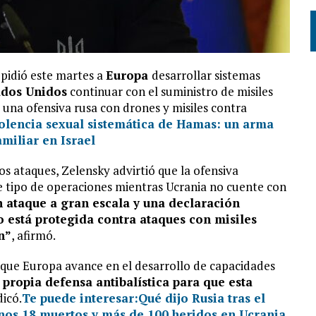
, pidió este martes a
Europa
desarrollar sistemas
ados Unidos
continuar con el suministro de misiles
s una ofensiva rusa con drones y misiles contra
iolencia sexual sistemática de Hamas: un arma
amiliar en Israel
os ataques, Zelensky advirtió que la ofensiva
e tipo de operaciones mientras Ucrania no cuente con
 ataque a gran escala y una declaración
o está protegida contra ataques con misiles
n”
, afirmó.
 que Europa avance en el desarrollo de capacidades
 propia defensa antibalística para que esta
dicó.
Te puede interesar:
Qué dijo Rusia tras el
enos 18 muertos y más de 100 heridos en Ucrania