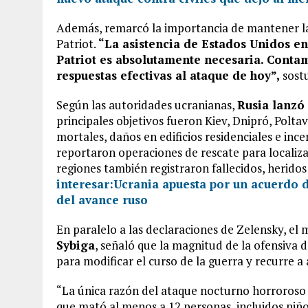
Además, remarcó la importancia de mantener la 
Patriot.
“La asistencia de Estados Unidos en
Patriot es absolutamente necesaria. Contam
respuestas efectivas al ataque de hoy”,
sost
Según las autoridades ucranianas,
Rusia lanzó
principales objetivos fueron Kiev, Dnipró, Polta
mortales, daños en edificios residenciales e inc
reportaron operaciones de rescate para localiz
regiones también registraron fallecidos, heridos
interesar:
Ucrania apuesta por un acuerdo 
del avance ruso
En paralelo a las declaraciones de Zelensky, el 
Sybiga
, señaló que la magnitud de la ofensiva 
para modificar el curso de la guerra y recurre 
“La única razón del ataque nocturno horroroso d
que mató al menos a 12 personas, incluidos niños,