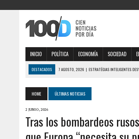
INICIO
POLÍTICA
ECONOMÍA
SOCIEDAD
E
DESTACADOS
7 AGOSTO, 2026
|
ESTRATÉGIAS INTELIGENTES DE
DIGITAL
7 AGOSTO, 2026
|
IMPORTANTE ANÁLISE DE MERCADO COM THORFORT
HOME
ÚLTIMAS NOTICIAS
7 AGOSTO, 2026
|
JOGOS VICIANTES E BÔNUS INCRÍVEIS AO EXPLOR
2 JUNIO, 2026
7 AGOSTO, 2026
|
SÉCURITÉ MAXIMALE, PROFITEZ PLEINEMENT DES O
Tras los bombardeos rusos
7 AGOSTO, 2026
|
ÉLÉGANTE SÉLECTION DE JEUX EN LIGNE, DÉCOUVRE
que Europa “necesita su pr