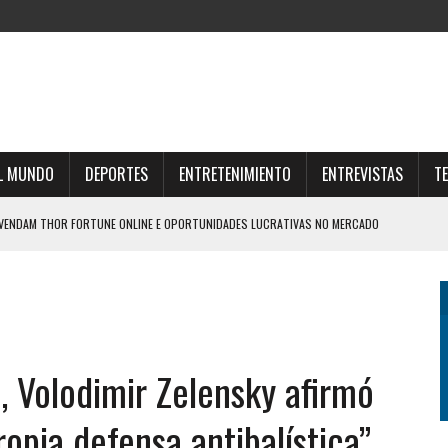
L MUNDO
DEPORTES
ENTRETENIMIENTO
ENTREVISTAS
T
SVENDAM THOR FORTUNE ONLINE E OPORTUNIDADES LUCRATIVAS NO MERCADO
UNE E ESTRATÉGIAS PARA O FUTURO FINANCEIRO
AR O UNIVERSO THOR FORTUNE CASINO ONLINE
FFRES DU CASINO SUISSE EN LIGNE ET GAGNEZ GROS
, Volodimir Zelensky afirmó
Z PLAYJONNY ET MULTIPLIEZ VOS CHANCES DE VICTOIRE AISÉMENT
opia defensa antibalística”