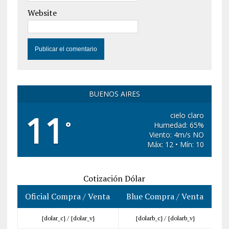
Website
BUENOS AIRES
11
cielo claro
°
Humedad: 65%
Viento: 4m/s NO
Máx: 12 • Mín: 10
Cotización Dólar
Oficial Compra / Venta
Blue Compra / Venta
{dolar_c} /
{dolar_v}
{dolarb_c} /
{dolarb_v}