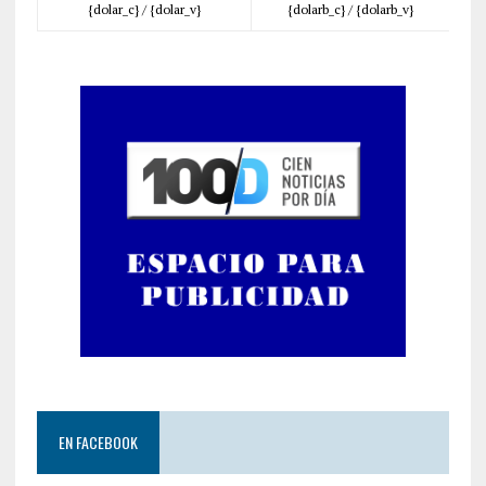
{dolar_c} /
{dolar_v}
{dolarb_c} /
{dolarb_v}
EN FACEBOOK