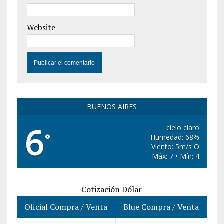
Website
BUENOS AIRES
6
cielo claro
°
Humedad: 68%
Viento: 5m/s O
Máx: 7 • Mín: 4
Cotización Dólar
Oficial Compra / Venta
Blue Compra / Venta