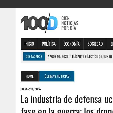
INICIO
POLÍTICA
ECONOMÍA
SOCIEDAD
E
DESTACADOS
7 AGOSTO, 2026
|
ÉLÉGANTE SÉLECTION DE JEUX EN
AISÉMENT
7 AGOSTO, 2026
|
ESTRATÉGIAS INTELIGENTES DESVENDAM THOR FO
HOME
ÚLTIMAS NOTICIAS
7 AGOSTO, 2026
|
IMPORTANTE ANÁLISE DE MERCADO COM THORFORT
28 MAYO, 2026
7 AGOSTO, 2026
|
JOGOS VICIANTES E BÔNUS INCRÍVEIS AO EXPLOR
La industria de defensa u
7 AGOSTO, 2026
|
SÉCURITÉ MAXIMALE, PROFITEZ PLEINEMENT DES O
fase en la guerra: los dron