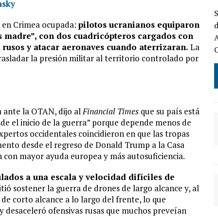
nsky
S
es en Crimea ocupada:
pilotos ucranianos equiparon
d
es madre”, con dos cuadricópteros cargados con
A
 rusos y atacar aeronaves cuando aterrizaran.
La
sladar la presión militar al territorio controlado por
 ante la OTAN, dijo al
Financial Times
que su país está
sde el inicio de la guerra” porque depende menos de
expertos occidentales coincidieron en que las tropas
mento desde el regreso de Donald Trump a la Casa
n con mayor ayuda europea y más autosuficiencia.
lados a una escala y velocidad difíciles de
tió sostener la guerra de drones de largo alcance y, al
 corto alcance a lo largo del frente, lo que
y desaceleró ofensivas rusas que muchos preveían