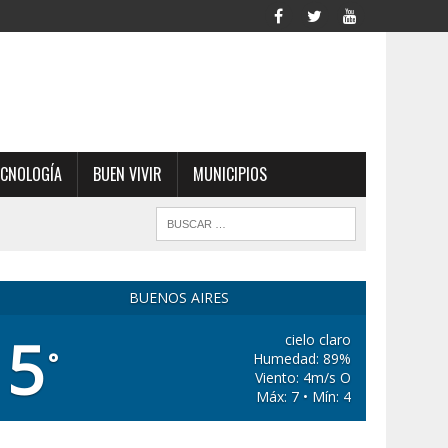
ECNOLOGÍA
BUEN VIVIR
MUNICIPIOS
BUENOS AIRES
5
cielo claro
°
Humedad: 89%
Viento: 4m/s O
Máx: 7 • Mín: 4