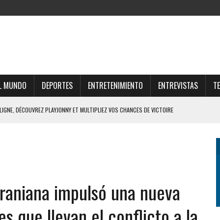
L MUNDO
DEPORTES
ENTRETENIMIENTO
ENTREVISTAS
T
 LIGNE, DÉCOUVREZ PLAYJONNY ET MULTIPLIEZ VOS CHANCES DE VICTOIRE
RTUNE ONLINE E OPORTUNIDADES LUCRATIVAS NO MERCADO DIGITAL
UNE E ESTRATÉGIAS PARA O FUTURO FINANCEIRO
AR O UNIVERSO THOR FORTUNE CASINO ONLINE
craniana impulsó una nueva
FFRES DU CASINO SUISSE EN LIGNE ET GAGNEZ GROS
es que llevan el conflicto a la