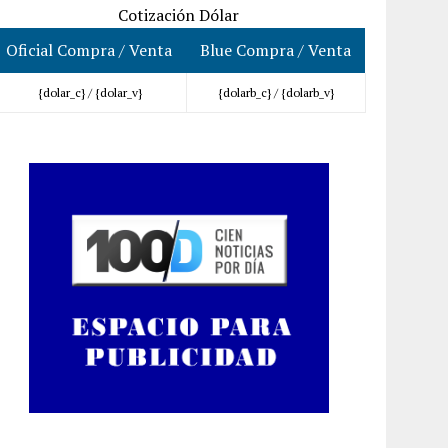
Cotización Dólar
Oficial Compra / Venta
Blue Compra / Venta
{dolar_c} /
{dolar_v}
{dolarb_c} /
{dolarb_v}