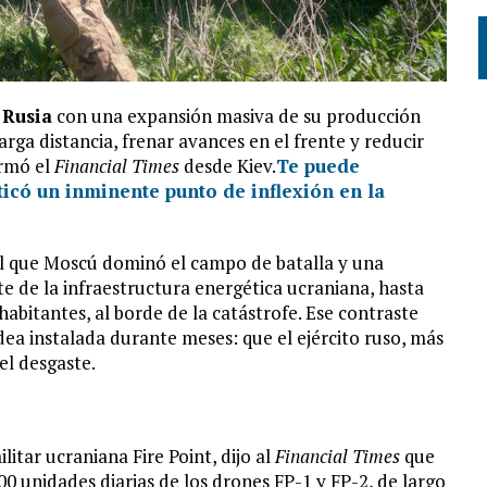
e
Rusia
con una expansión masiva de su producción
larga distancia, frenar avances en el frente y reducir
ormó el
Financial Times
desde Kiev.
Te puede
icó un inminente punto de inflexión en la
 el que Moscú dominó el campo de batalla y una
e de la infraestructura energética ucraniana, hasta
habitantes, al borde de la catástrofe. Ese contraste
dea instalada durante meses: que el ejército ruso, más
el desgaste.
itar ucraniana Fire Point, dijo al
Financial Times
que
00 unidades diarias de los drones FP-1 y FP-2, de largo