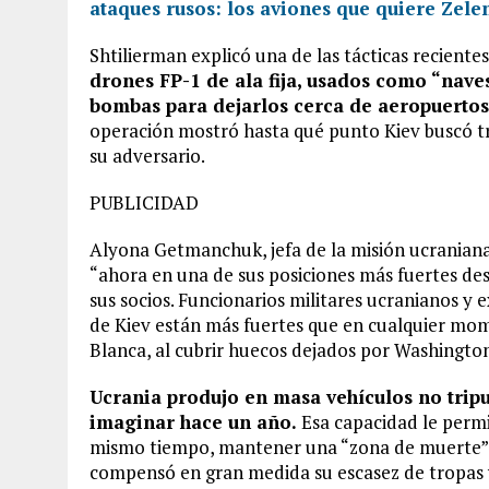
ataques rusos: los aviones que quiere Zele
Shtilierman explicó una de las tácticas recient
drones FP-1 de ala fija, usados como “nav
bombas para dejarlos cerca de aeropuertos
operación mostró hasta qué punto Kiev buscó tra
su adversario.
PUBLICIDAD
Alyona Getmanchuk, jefa de la misión ucraniana
“ahora en una de sus posiciones más fuertes de
sus socios. Funcionarios militares ucranianos y 
de Kiev están más fuertes que en cualquier mo
Blanca, al cubrir huecos dejados por Washingto
Ucrania produjo en masa vehículos no tripu
imaginar hace un año.
Esa capacidad le permi
mismo tiempo, mantener una “zona de muerte” de
compensó en gran medida su escasez de tropas 