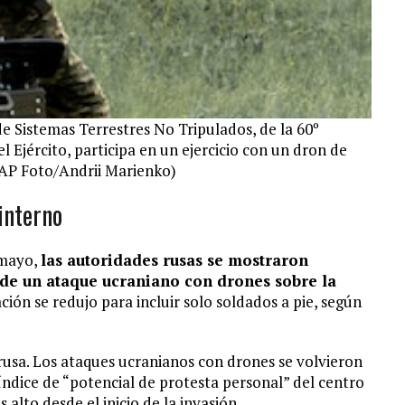
e Sistemas Terrestres No Tripulados, de la 60º
Ejército, participa en un ejercicio con un dron de
AP Foto/Andrii Marienko)
interno
e mayo,
las autoridades rusas se mostraron
 de un ataque ucraniano con drones sobre la
ción se redujo para incluir solo soldados a pie, según
 rusa. Los ataques ucranianos con drones se volvieron
 índice de “potencial de protesta personal” del centro
s alto desde el inicio de la invasión.