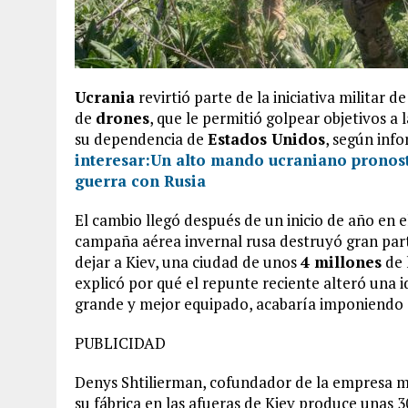
Ucrania
revirtió parte de la iniciativa militar d
de
drones
, que le permitió golpear objetivos a 
su dependencia de
Estados Unidos
, según inf
interesar:
Un alto mando ucraniano pronost
guerra con Rusia
El cambio llegó después de un inicio de año en
campaña aérea invernal rusa destruyó gran part
dejar a Kiev, una ciudad de unos
4 millones
de 
explicó por qué el repunte reciente alteró una i
grande y mejor equipado, acabaría imponiendo 
PUBLICIDAD
Denys Shtilierman, cofundador de la empresa mil
su fábrica en las afueras de Kiev produce unas 3