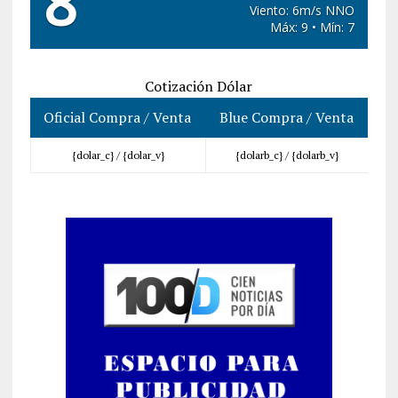
8
Viento: 6m/s NNO
Máx: 9 • Mín: 7
Cotización Dólar
Oficial Compra / Venta
Blue Compra / Venta
{dolar_c} /
{dolar_v}
{dolarb_c} /
{dolarb_v}