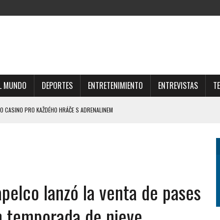
L MUNDO
DEPORTES
ENTRETENIMIENTO
ENTREVISTAS
T
KO CASINO PRO KAŽDÉHO HRÁČE S ADRENALINEM
H THE CHICKEN ROAD GAME AND EXCITING CHALLENGES
FFRES DU CASINO SUISSE EN LIGNE ET GAGNEZ GROS
Z PLAYJONNY ET MULTIPLIEZ VOS CHANCES DE VICTOIRE AISÉMENT
S.CO.UK UNLOCKS CONFIDENT BETTING CHOICES
pelco lanzó la venta de pases
n temporada de nieve