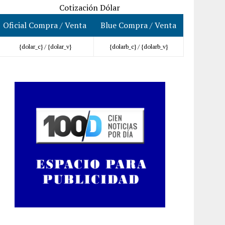
Cotización Dólar
Oficial Compra / Venta
Blue Compra / Venta
{dolar_c} /
{dolar_v}
{dolarb_c} /
{dolarb_v}