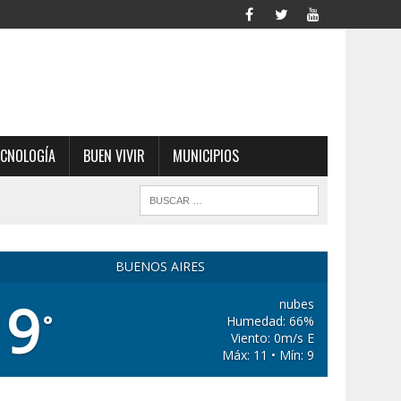
ECNOLOGÍA
BUEN VIVIR
MUNICIPIOS
BUENOS AIRES
9
nubes
°
Humedad: 66%
Viento: 0m/s E
Máx: 11 • Mín: 9