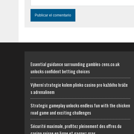
Essential guidance surrounding gambles-zens.co.uk
unlocks confident betting choices
Výherní strategie kolem plinko casino pro každého hráče
s adrenalinem
Strategic gameplay unlocks endless fun with the chicken
road game and exciting challenges
Sécurité maximale, profitez pleinement des offres du
casino suisse en ligne et gagnez gros