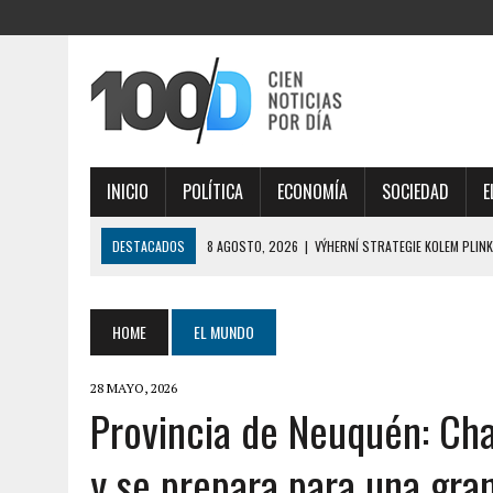
INICIO
POLÍTICA
ECONOMÍA
SOCIEDAD
E
DESTACADOS
8 AGOSTO, 2026
|
VÝHERNÍ STRATEGIE KOLEM PLIN
8 AGOSTO, 2026
|
STRATEGIC GAMEPLAY UNLOCKS ENDLESS FUN WIT
7 AGOSTO, 2026
|
SÉCURITÉ MAXIMALE, PROFITEZ PLEINEMENT DES O
HOME
EL MUNDO
7 AGOSTO, 2026
|
ÉLÉGANTE SÉLECTION DE JEUX EN LIGNE, DÉCOUVRE
28 MAYO, 2026
8 AGOSTO, 2026
|
ESSENTIAL GUIDANCE SURROUNDING GAMBLES-ZEN
Provincia de Neuquén: Cha
y se prepara para una gra