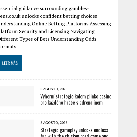
ssential guidance surrounding gambles-
ens.co.uk unlocks confident betting choices
Understanding Online Betting Platforms Assessing
latform Security and Licensing Navigating
ifferent Types of Bets Understanding Odds
Formats…
LEER MÁS
8 AGOSTO, 2026
Výherní strategie kolem plinko casino
pro každého hráče s adrenalinem
8 AGOSTO, 2026
Strategic gameplay unlocks endless
fun with the chicken road game and