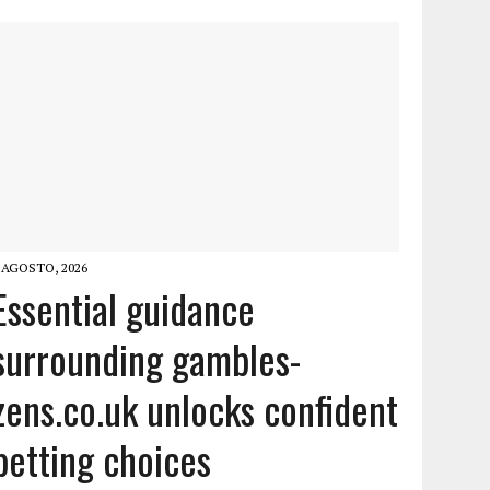
 AGOSTO, 2026
Essential guidance
surrounding gambles-
zens.co.uk unlocks confident
betting choices