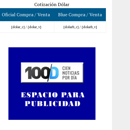
Cotización Dólar
Oficial Compra / Venta
Blue Compra / Venta
{dolar_c} /
{dolar_v}
{dolarb_c} /
{dolarb_v}