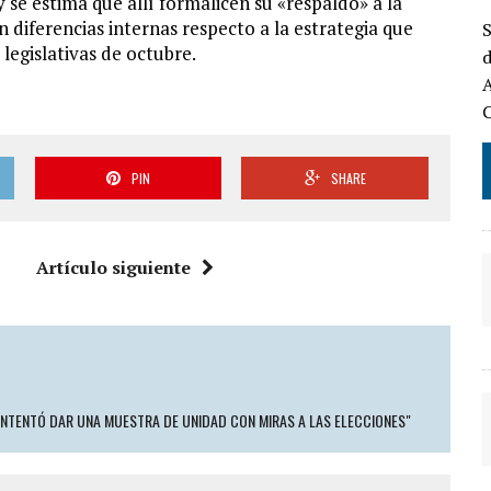
 se estima que allí formalicen su «respaldo» a la
 diferencias internas respecto a la estrategia que
S
 legislativas de octubre.
d
A
PIN
SHARE
Artículo siguiente
 INTENTÓ DAR UNA MUESTRA DE UNIDAD CON MIRAS A LAS ELECCIONES"