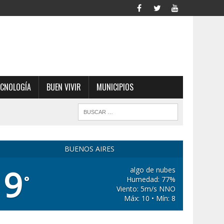
ECNOLOGÍA
BUEN VIVIR
MUNICIPIOS
BUENOS AIRES
9
algo de nubes
°
Humedad: 77%
Viento: 5m/s NNO
Máx: 10 • Mín: 8