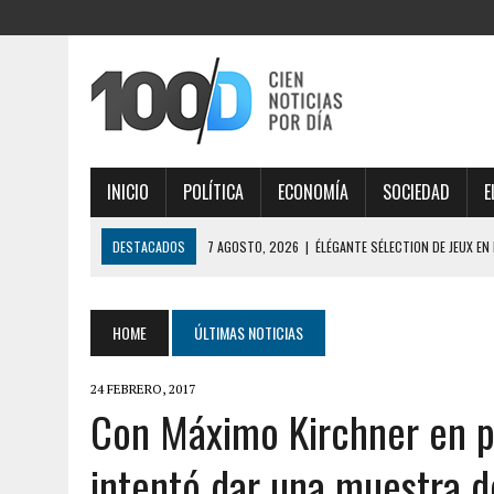
INICIO
POLÍTICA
ECONOMÍA
SOCIEDAD
E
DESTACADOS
7 AGOSTO, 2026
|
ÉLÉGANTE SÉLECTION DE JEUX EN
AISÉMENT
7 AGOSTO, 2026
|
ESTRATÉGIAS INTELIGENTES DESVENDAM THOR FO
HOME
ÚLTIMAS NOTICIAS
7 AGOSTO, 2026
|
IMPORTANTE ANÁLISE DE MERCADO COM THORFORT
24 FEBRERO, 2017
7 AGOSTO, 2026
|
JOGOS VICIANTES E BÔNUS INCRÍVEIS AO EXPLOR
Con Máximo Kirchner en pr
7 AGOSTO, 2026
|
SÉCURITÉ MAXIMALE, PROFITEZ PLEINEMENT DES O
intentó dar una muestra d