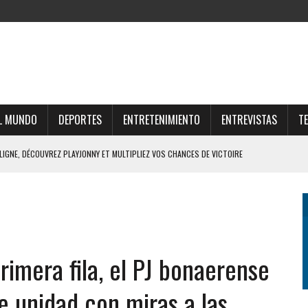
L MUNDO
DEPORTES
ENTRETENIMIENTO
ENTREVISTAS
T
 LIGNE, DÉCOUVREZ PLAYJONNY ET MULTIPLIEZ VOS CHANCES DE VICTOIRE
RTUNE ONLINE E OPORTUNIDADES LUCRATIVAS NO MERCADO DIGITAL
UNE E ESTRATÉGIAS PARA O FUTURO FINANCEIRO
AR O UNIVERSO THOR FORTUNE CASINO ONLINE
imera fila, el PJ bonaerense
FFRES DU CASINO SUISSE EN LIGNE ET GAGNEZ GROS
e unidad con miras a las