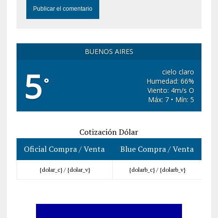
BUENOS AIRES
5
cielo claro
°
Humedad: 66%
Viento: 4m/s O
Máx: 7 • Mín: 5
Cotización Dólar
Oficial Compra / Venta
Blue Compra / Venta
{dolar_c} /
{dolar_v}
{dolarb_c} /
{dolarb_v}