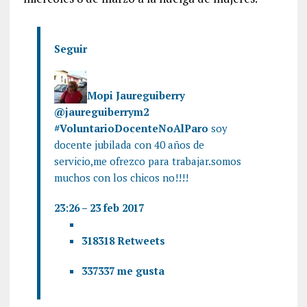
Seguir
Mopi Jaureguiberry
@jaureguiberrym2
#
VoluntarioDocenteNoAlParo
soy
docente jubilada con 40 años de
servicio,me ofrezco para trabajar.somos
muchos con los chicos no!!!!
23:26 – 23 feb 2017
318
318 Retweets
337
337 me gusta