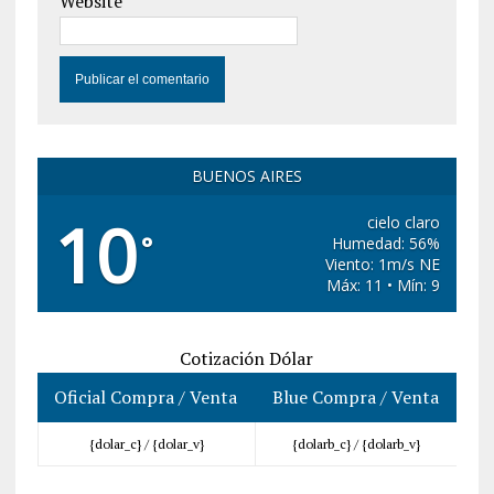
Website
BUENOS AIRES
10
cielo claro
°
Humedad: 56%
Viento: 1m/s NE
Máx: 11 • Mín: 9
Cotización Dólar
Oficial Compra / Venta
Blue Compra / Venta
{dolar_c} /
{dolar_v}
{dolarb_c} /
{dolarb_v}