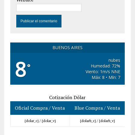
BUENOS AIRES
8
nubes
°
Humedad: 72%
Viento: 1m/s NNE
Máx: 8 • Mín: 7
Cotización Dólar
Oficial Compra / Venta
Blue Compra / Venta
{dolar_c} /
{dolar_v}
{dolarb_c} /
{dolarb_v}