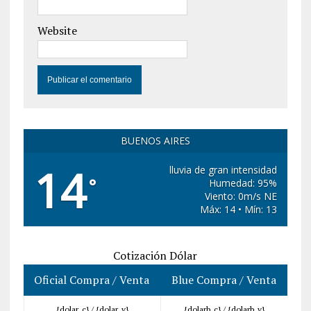
Website
BUENOS AIRES
14
lluvia de gran intensidad
°
Humedad: 95%
Viento: 0m/s NE
Máx: 14 • Mín: 13
Cotización Dólar
Oficial Compra / Venta
Blue Compra / Venta
{dolar_c} /
{dolar_v}
{dolarb_c} /
{dolarb_v}