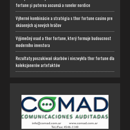
fortune și puterea ascunsă a runelor nordice
Výherné kombinácie a stratégia s thor fortune casino pre
skúsených aj nových hráčov
Výjimečný osud a thor fortune, který formuje budoucnost
moderního investora
Rezultaty poszukiwań skarbów i niezwykła thor fortune dla
kolekcjonerów artefaktów