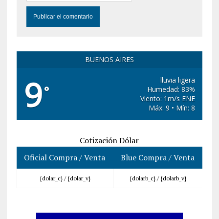
BUENOS AIRES
9
lluvia ligera
°
Humedad: 83%
Viento: 1m/s ENE
Máx: 9 • Mín: 8
Cotización Dólar
Oficial Compra / Venta
Blue Compra / Venta
{dolar_c} /
{dolar_v}
{dolarb_c} /
{dolarb_v}