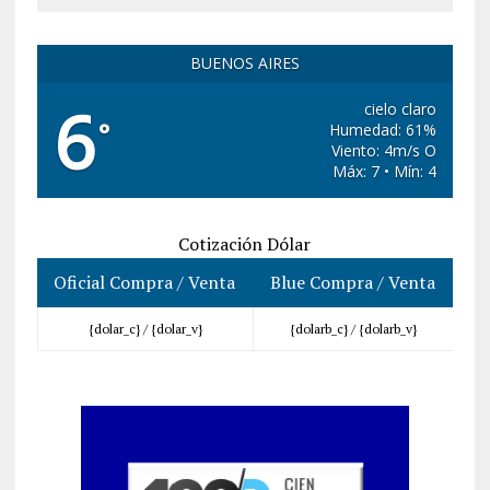
BUENOS AIRES
6
cielo claro
°
Humedad: 61%
Viento: 4m/s O
Máx: 7 • Mín: 4
Cotización Dólar
Oficial Compra / Venta
Blue Compra / Venta
{dolar_c} /
{dolar_v}
{dolarb_c} /
{dolarb_v}