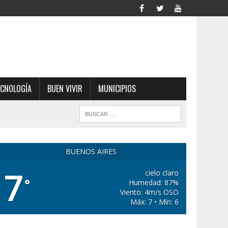
ECNOLOGÍA
BUEN VIVIR
MUNICIPIOS
BUENOS AIRES
7
cielo claro
°
Humedad: 87%
Viento: 4m/s OSO
Máx: 7 • Mín: 6