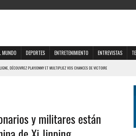
L MUNDO
DEPORTES
ENTRETENIMIENTO
ENTREVISTAS
T
 LIGNE, DÉCOUVREZ PLAYJONNY ET MULTIPLIEZ VOS CHANCES DE VICTOIRE
RTUNE ONLINE E OPORTUNIDADES LUCRATIVAS NO MERCADO DIGITAL
UNE E ESTRATÉGIAS PARA O FUTURO FINANCEIRO
AR O UNIVERSO THOR FORTUNE CASINO ONLINE
onarios y militares están
FFRES DU CASINO SUISSE EN LIGNE ET GAGNEZ GROS
ina de Xi Jinping