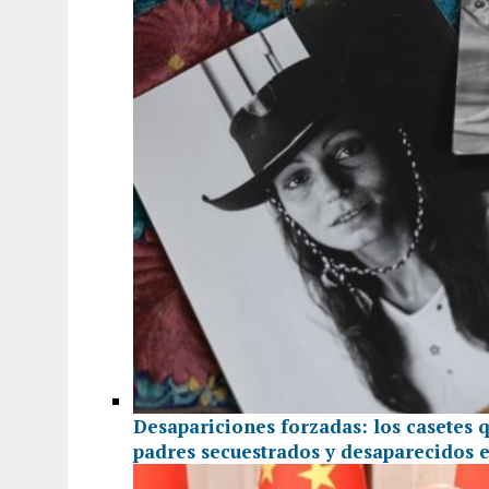
Desapariciones forzadas: los casetes 
padres secuestrados y desaparecidos 