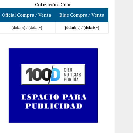
Cotización Dólar
Oficial Compra / Venta
Blue Compra / Venta
{dolar_c} /
{dolar_v}
{dolarb_c} /
{dolarb_v}