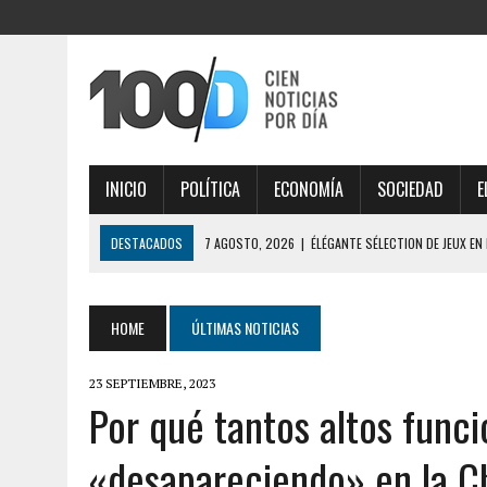
INICIO
POLÍTICA
ECONOMÍA
SOCIEDAD
E
DESTACADOS
7 AGOSTO, 2026
|
ÉLÉGANTE SÉLECTION DE JEUX EN
AISÉMENT
7 AGOSTO, 2026
|
ESTRATÉGIAS INTELIGENTES DESVENDAM THOR FO
HOME
ÚLTIMAS NOTICIAS
7 AGOSTO, 2026
|
IMPORTANTE ANÁLISE DE MERCADO COM THORFORT
23 SEPTIEMBRE, 2023
7 AGOSTO, 2026
|
JOGOS VICIANTES E BÔNUS INCRÍVEIS AO EXPLOR
Por qué tantos altos funci
7 AGOSTO, 2026
|
SÉCURITÉ MAXIMALE, PROFITEZ PLEINEMENT DES O
«desapareciendo» en la Ch