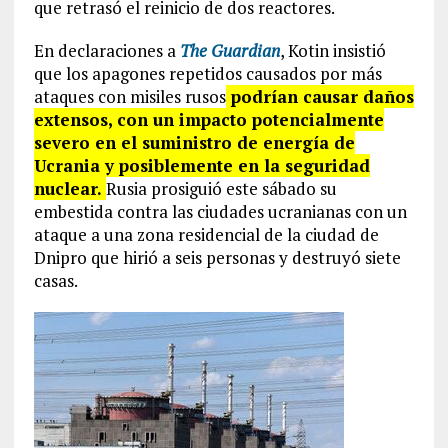
que retrasó el reinicio de dos reactores.
En declaraciones a
The Guardian
, Kotin insistió
que los apagones repetidos causados por más
ataques con misiles rusos
podrían causar daños
extensos, con un impacto potencialmente
severo en el suministro de energía de
Ucrania y posiblemente en la seguridad
nuclear.
Rusia prosiguió este sábado su
embestida contra las ciudades ucranianas con un
ataque a una zona residencial de la ciudad de
Dnipro que hirió a seis personas y destruyó siete
casas.