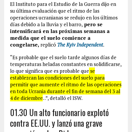
El Instituto para el Estudio de la Guerra dijo en
su última evaluación que el ritmo de las
operaciones ucranianas se redujo en los últimos
días debido a la lluvia y el barro,
pero se
intensificará en las próximas semanas a
medida que el suelo comience a
congelarse,
replicó
The Kyiv Independent
.
“Es probable que el suelo tarde algunos días de
temperaturas heladas constantes en solidificarse,
lo que significa que es probable que
se
establezcan las condiciones del suelo para
permitir que aumente el ritmo de las operaciones
en toda Ucrania durante el fin de semana del 3 al
4 de diciembre
. .”, detalló el ISW.
01.30 Un alto funcionario explotó
contra EE.UU. y lanzó una grave