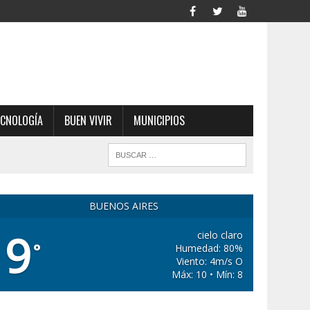
ECNOLOGÍA
BUEN VIVIR
MUNICIPIOS
BUENOS AIRES
9
cielo claro
°
Humedad: 80%
Viento: 4m/s O
Máx: 10 • Mín: 8