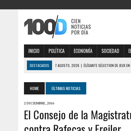
INICIO
POLÍTICA
ECONOMÍA
SOCIEDAD
E
DESTACADOS
7 AGOSTO, 2026
|
ÉLÉGANTE SÉLECTION DE JEUX EN
AISÉMENT
7 AGOSTO, 2026
|
ESTRATÉGIAS INTELIGENTES DESVENDAM THOR FO
HOME
ÚLTIMAS NOTICIAS
7 AGOSTO, 2026
|
IMPORTANTE ANÁLISE DE MERCADO COM THORFORT
2 DICIEMBRE, 2016
7 AGOSTO, 2026
|
JOGOS VICIANTES E BÔNUS INCRÍVEIS AO EXPLOR
El Consejo de la Magistrat
7 AGOSTO, 2026
|
SÉCURITÉ MAXIMALE, PROFITEZ PLEINEMENT DES O
contra Rafecas y Freiler