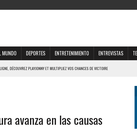
L MUNDO
DEPORTES
ENTRETENIMIENTO
ENTREVISTAS
T
 LIGNE, DÉCOUVREZ PLAYJONNY ET MULTIPLIEZ VOS CHANCES DE VICTOIRE
RTUNE ONLINE E OPORTUNIDADES LUCRATIVAS NO MERCADO DIGITAL
UNE E ESTRATÉGIAS PARA O FUTURO FINANCEIRO
AR O UNIVERSO THOR FORTUNE CASINO ONLINE
ura avanza en las causas
FFRES DU CASINO SUISSE EN LIGNE ET GAGNEZ GROS