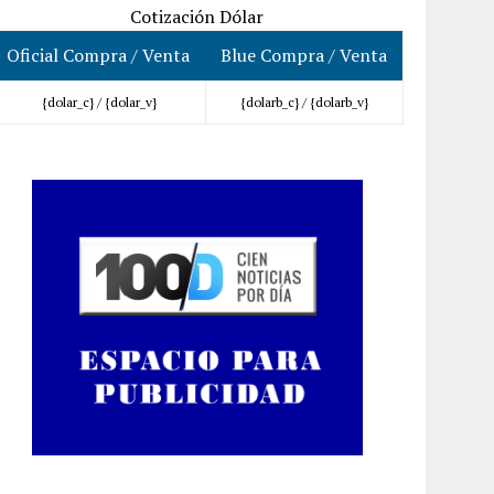
Cotización Dólar
Oficial Compra / Venta
Blue Compra / Venta
{dolar_c} /
{dolar_v}
{dolarb_c} /
{dolarb_v}