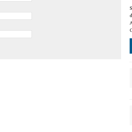
S
d
A