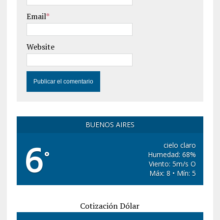
Email
*
Website
BUENOS AIRES
6
cielo claro
°
Humedad: 68%
Viento: 5m/s O
Máx: 8 • Mín: 5
Cotización Dólar