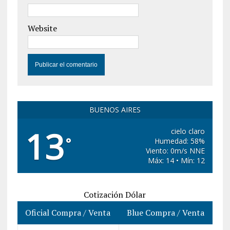
Website
BUENOS AIRES
13
cielo claro
°
Humedad: 58%
Viento: 0m/s NNE
Máx: 14 • Mín: 12
Cotización Dólar
Oficial Compra / Venta
Blue Compra / Venta