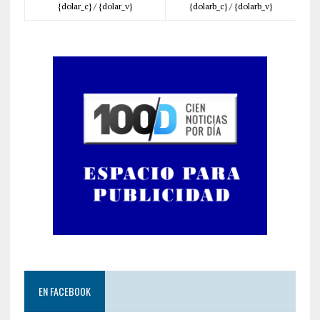
{dolar_c} /
{dolar_v}
{dolarb_c} /
{dolarb_v}
EN FACEBOOK