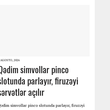
 AGOSTO, 2026
Qədim simvollar pinco
slotunda parlayır, firuzəyi
sərvətlər açılır
ədim simvollar pinco slotunda parlayır, firuzəyi