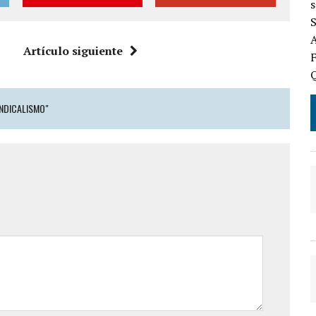
s
S
A
Artículo siguiente
F
INDICALISMO"