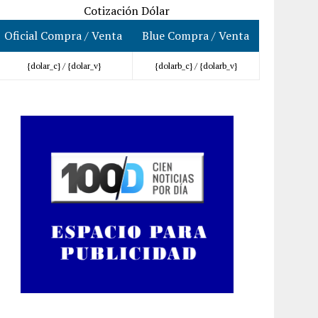
Cotización Dólar
Oficial Compra / Venta
Blue Compra / Venta
{dolar_c} /
{dolar_v}
{dolarb_c} /
{dolarb_v}