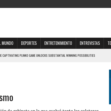
L MUNDO
DEPORTES
ENTRETENIMIENTO
ENTREVISTAS
T
E CAPTIVATING PLINKO GAME UNLOCKS SUBSTANTIAL WINNING POSSIBILITIES
 ROZRYWKA DLA KAŻDEGO MIŁOŚNIKA HAZARDU I EMOCJI
 ΚΑΖΊΝΟ ΜΕ ΤΗ NEEDFORSLOTS ΚΑΙ ΤΙΣ ΜΟΝΑΔΙΚΈΣ ΕΠΙΛΟΓΈΣ
EN ROAD FOR A HIGH SCORE
ismo
UZƏYI SƏRVƏTLƏR AÇILIR
ión de gabinete en la que evaluó tanto los coletazos