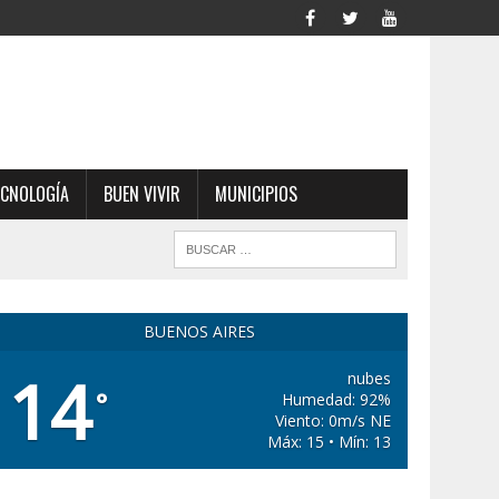
ECNOLOGÍA
BUEN VIVIR
MUNICIPIOS
BUENOS AIRES
14
nubes
°
Humedad: 92%
Viento: 0m/s NE
Máx: 15 • Mín: 13