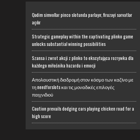
Qədim simvollar pinco slotunda parlayır, firuzəyi sərvətlər
açılır
Strategic gameplay within the captivating plinko game
unlocks substantial winning possibilities
Szansa i zwrot akcji z plinko to ekscytująca rozrywka dla
każdego miłośnika hazardu i emocji
Απολαυστική διαδρομή στον κόσμο των καζίνο με
τη needforslots και τις μοναδικές επιλογές
παιχνιδιού
Caution prevails dodging cars playing chicken road for a
high score