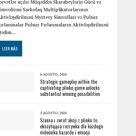
ərvətlər açılır Müqəddəs Skarabeylərin Gücü və
imvolizmi Sarkofaq Multiplikatorlarının
ktivləşdirilməsi Mystery Simvolları və Pulsuz
ırlanmalar Pulsuz Fırlanmaların Aktivləşdirilməsi
Qədim…
LEER MÁS
6 AGOSTO, 2026
Strategic gameplay within the
captivating plinko game unlocks
substantial winning possibilities
5 AGOSTO, 2026
Szansa i zwrot akcji z plinko to
ekscytująca rozrywka dla każdego
miłośnika hazardu i emocji