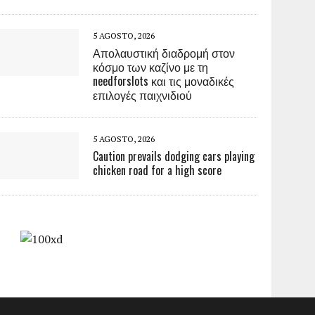
5 AGOSTO, 2026
Απολαυστική διαδρομή στον
κόσμο των καζίνο με τη
needforslots και τις μοναδικές
επιλογές παιχνιδιού
5 AGOSTO, 2026
Caution prevails dodging cars playing
chicken road for a high score