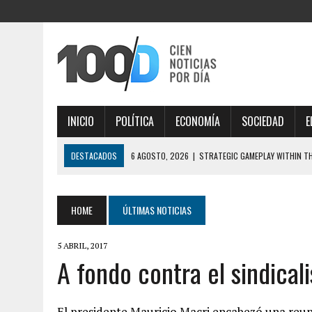
INICIO
POLÍTICA
ECONOMÍA
SOCIEDAD
E
DESTACADOS
6 AGOSTO, 2026
|
STRATEGIC GAMEPLAY WITHIN TH
5 AGOSTO, 2026
|
SZANSA I ZWROT AKCJI Z PLINKO TO EKSCYTUJĄCA
5 AGOSTO, 2026
|
ΑΠΟΛΑΥΣΤΙΚΉ ΔΙΑΔΡΟΜΉ ΣΤΟΝ ΚΌΣΜΟ ΤΩΝ
HOME
ÚLTIMAS NOTICIAS
ΠΑΙΧΝΙΔΙΟΎ
5 ABRIL, 2017
5 AGOSTO, 2026
|
CAUTION PREVAILS DODGING CARS PLAYING CHICK
A fondo contra el sindical
6 AGOSTO, 2026
|
QƏDIM SIMVOLLAR PINCO SLOTUNDA PARLAYIR, FIR
El presidente Mauricio Macri encabezó una reun