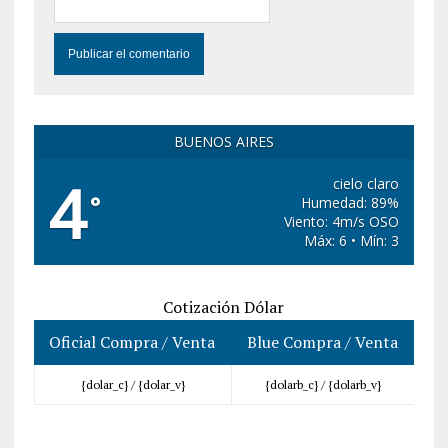
BUENOS AIRES
4
cielo claro
°
Humedad: 89%
Viento: 4m/s OSO
Máx: 6 • Mín: 3
Cotización Dólar
Oficial Compra / Venta
Blue Compra / Venta
{dolar_c} /
{dolar_v}
{dolarb_c} /
{dolarb_v}