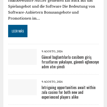
risikobewusste Nutzer genießen Ein Blick auf das
Spielangebot und die Software Die Bedeutung von
Software-Anbietern Bonusangebote und
Promotionen im…
LEER MÁS
9 AGOSTO, 2026
Güncel bağlantılarla casibom giriş
fırsatlarını yakalayın, güvenli eğlenceye
adım atın şimdi
9 AGOSTO, 2026
Intriguing opportunities await within
zula casino for both new and
experienced players alike