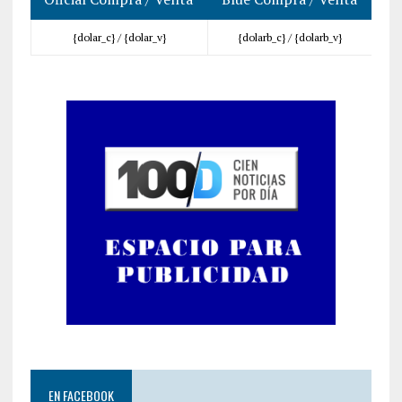
{dolar_c} /
{dolar_v}
{dolarb_c} /
{dolarb_v}
EN FACEBOOK