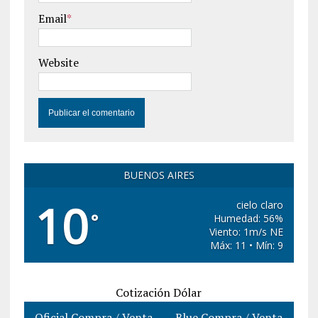
Email
*
Website
BUENOS AIRES
10
cielo claro
°
Humedad: 56%
Viento: 1m/s NE
Máx: 11 • Mín: 9
Cotización Dólar
Oficial Compra / Venta
Blue Compra / Venta