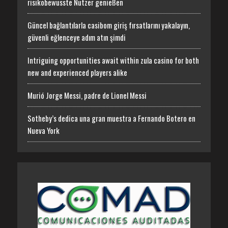
risikobewusste Nutzer genießen
Güncel bağlantılarla casibom giriş fırsatlarını yakalayın,
güvenli eğlenceye adım atın şimdi
Intriguing opportunities await within zula casino for both
new and experienced players alike
Murió Jorge Messi, padre de Lionel Messi
Sotheby’s dedica una gran muestra a Fernando Botero en
Nueva York