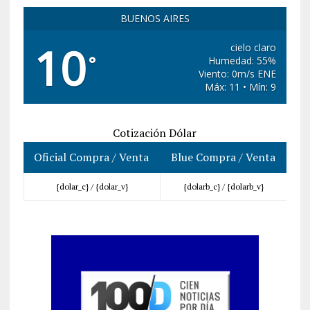
BUENOS AIRES
10
cielo claro
°
Humedad: 55%
Viento: 0m/s ENE
Máx: 11 • Mín: 9
Cotización Dólar
Oficial Compra / Venta
Blue Compra / Venta
{dolar_c} /
{dolar_v}
{dolarb_c} /
{dolarb_v}