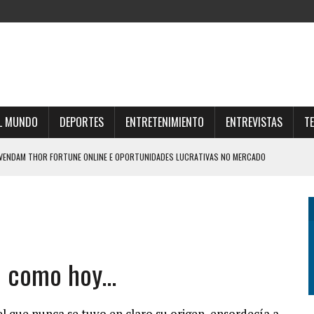
L MUNDO
DEPORTES
ENTRETENIMIENTO
ENTREVISTAS
T
SVENDAM THOR FORTUNE ONLINE E OPORTUNIDADES LUCRATIVAS NO MERCADO
UNE E ESTRATÉGIAS PARA O FUTURO FINANCEIRO
AR O UNIVERSO THOR FORTUNE CASINO ONLINE
IZO UNA DURA AUTOCRÍTICA Y NEGÓ QUE OFRECIÓ LA FINAL DEL MUNDIAL 2030 A
o como hoy…
Z PLAYJONNY ET MULTIPLIEZ VOS CHANCES DE VICTOIRE AISÉMENT
l que nunca se tuvo en claro su origen, ensordecía a