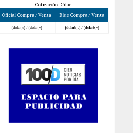
Cotización Dólar
Oficial Compra / Venta
Blue Compra / Venta
{dolar_c} /
{dolar_v}
{dolarb_c} /
{dolarb_v}