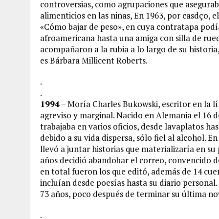
controversias, como agrupaciones que asegurab
alimenticios en las niñas, En 1963, por casdço, e
«Cómo bajar de peso», en cuya contratapa podí
afroamericana hasta una amiga con silla de rue
acompañaron a la rubia a lo largo de su histori
es Bárbara Millicent Roberts.
.
.
1994
– Moría Charles Bukowski, escritor en la 
agreviso y marginal. Nacido en Alemania el 16 
trabajaba en varios oficios, desde lavaplatos ha
debido a su vida dispersa, sólo fiel al alcohol. 
llevó a juntar historias que materializaría en su
años decidió abandobar el correo, convencido de qu
en total fueron los que editó, además de 14 cuen
incluían desde poesías hasta su diario personal
73 años, poco después de terminar su última nov
.