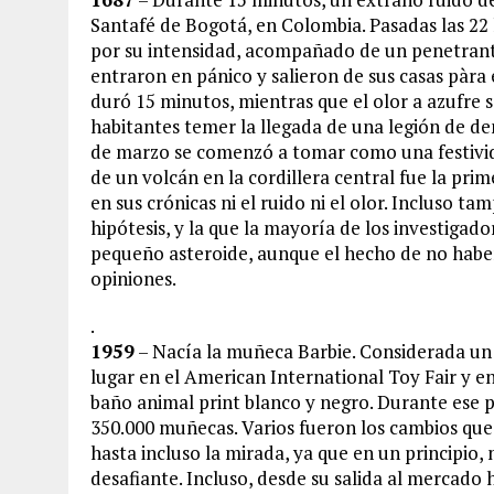
Santafé de Bogotá, en Colombia. Pasadas las 22 
por su intensidad, acompañado de un penetrante 
entraron en pánico y salieron de sus casas pàra e
duró 15 minutos, mientras que el olor a azufre s
habitantes temer la llegada de una legión de de
de marzo se comenzó a tomar como una festivid
de un volcán en la cordillera central fue la prim
en sus crónicas ni el ruido ni el olor. Incluso t
hipótesis, y la que la mayoría de los investigad
pequeño asteroide, aunque el hecho de no habe
opiniones.
.
1959
– Nacía la muñeca Barbie. Considerada un 
lugar en el American International Toy Fair y e
baño animal print blanco y negro. Durante ese 
350.000 muñecas. Varios fueron los cambios que 
hasta incluso la mirada, ya que en un principio, 
desafiante. Incluso, desde su salida al mercado