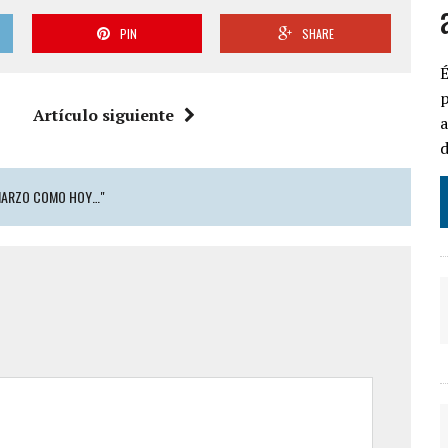
PIN
SHARE
É
p
Artículo siguiente
a
d
 MARZO COMO HOY…"