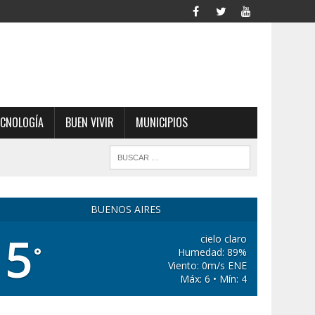
ECNOLOGÍA
BUEN VIVIR
MUNICIPIOS
BUENOS AIRES
5
cielo claro
°
Humedad: 89%
Viento: 0m/s ENE
Máx: 6 • Mín: 4