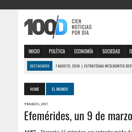
INICIO
POLÍTICA
ECONOMÍA
SOCIEDAD
E
DESTACADOS
7 AGOSTO, 2026
|
ESTRATÉGIAS INTELIGENTES DE
DIGITAL
7 AGOSTO, 2026
|
IMPORTANTE ANÁLISE DE MERCADO COM THORFORT
HOME
EL MUNDO
7 AGOSTO, 2026
|
JOGOS VICIANTES E BÔNUS INCRÍVEIS AO EXPLOR
9 MARZO, 2017
6 AGOSTO, 2026
|
LA FIFA TUVO SU REUNIÓN DE CRISIS EN RABAT, H
Efemérides, un 9 de marz
MARRUECOS POR APOYO
7 AGOSTO, 2026
|
ÉLÉGANTE SÉLECTION DE JEUX EN LIGNE, DÉCOUVRE
1687
– Durante 15 minutos, un extraño ruido de