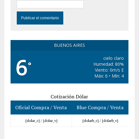
BUENOS AIRES
6
cielo claro
°
Humedad: 80%
Viento: 0m/s E
Máx: 6 • Mín: 4
Cotización Dólar
Oficial Compra / Venta
Blue Compra / Venta
{dolar_c} /
{dolar_v}
{dolarb_c} /
{dolarb_v}