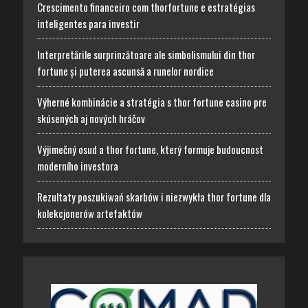
Crescimento financeiro com thorfortune e estratégias
inteligentes para investir
Interpretările surprinzătoare ale simbolismului din thor
fortune și puterea ascunsă a runelor nordice
Výherné kombinácie a stratégia s thor fortune casino pre
skúsených aj nových hráčov
Výjimečný osud a thor fortune, který formuje budoucnost
moderního investora
Rezultaty poszukiwań skarbów i niezwykła thor fortune dla
kolekcjonerów artefaktów