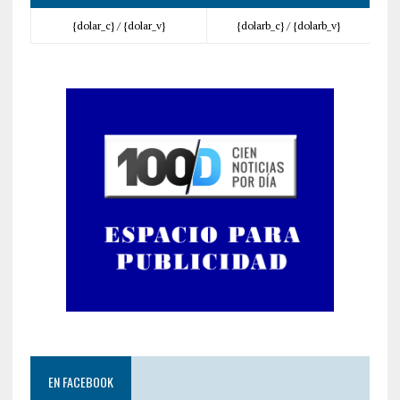
{dolar_c} /
{dolar_v}
{dolarb_c} /
{dolarb_v}
EN FACEBOOK