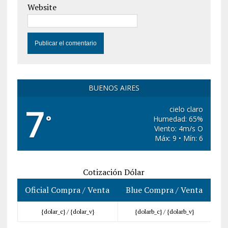
Website
BUENOS AIRES
7
cielo claro
°
Humedad: 65%
Viento: 4m/s O
Máx: 9 • Mín: 6
Cotización Dólar
Oficial Compra / Venta
Blue Compra / Venta
{dolar_c} /
{dolar_v}
{dolarb_c} /
{dolarb_v}