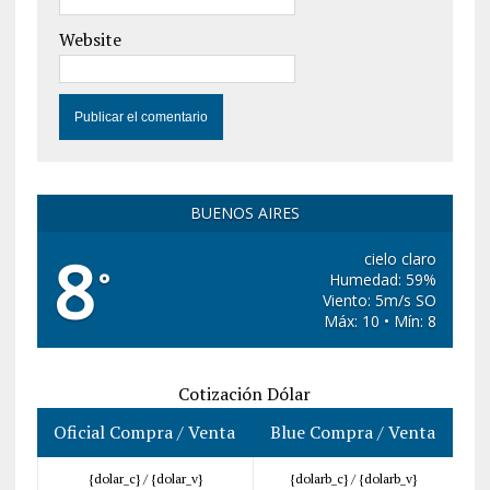
Website
BUENOS AIRES
8
cielo claro
°
Humedad: 59%
Viento: 5m/s SO
Máx: 10 • Mín: 8
Cotización Dólar
Oficial Compra / Venta
Blue Compra / Venta
{dolar_c} /
{dolar_v}
{dolarb_c} /
{dolarb_v}