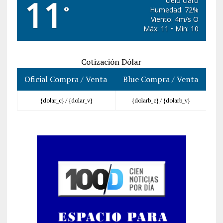
11
cielo claro
°
Humedad: 72%
Viento: 4m/s O
Máx: 11 • Mín: 10
Cotización Dólar
Oficial Compra / Venta
Blue Compra / Venta
{dolar_c} /
{dolar_v}
{dolarb_c} /
{dolarb_v}