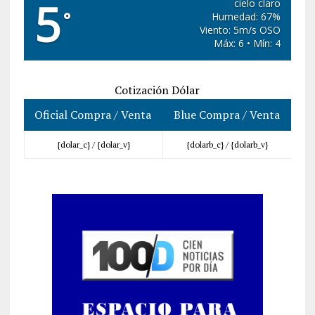
5
cielo claro
°
Humedad: 67%
Viento: 5m/s OSO
Máx: 6 • Mín: 4
Cotización Dólar
Oficial Compra / Venta
Blue Compra / Venta
{dolar_c} /
{dolar_v}
{dolarb_c} /
{dolarb_v}