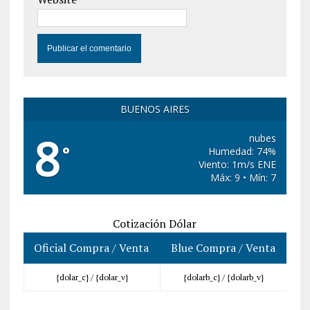
BUENOS AIRES
8
nubes
°
Humedad: 74%
Viento: 1m/s ENE
Máx: 9 • Mín: 7
Cotización Dólar
Oficial Compra / Venta
Blue Compra / Venta
{dolar_c} /
{dolar_v}
{dolarb_c} /
{dolarb_v}