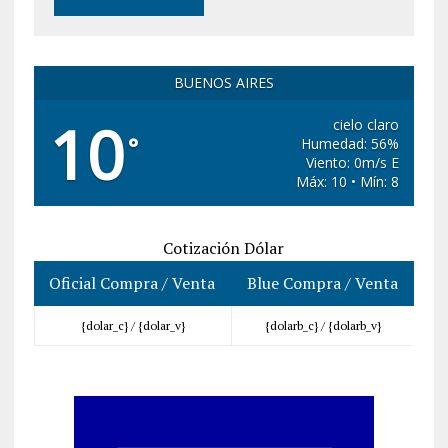
BUENOS AIRES
10
cielo claro
°
Humedad: 56%
Viento: 0m/s E
Máx: 10 • Mín: 8
Cotización Dólar
Oficial Compra / Venta
Blue Compra / Venta
{dolar_c} /
{dolar_v}
{dolarb_c} /
{dolarb_v}