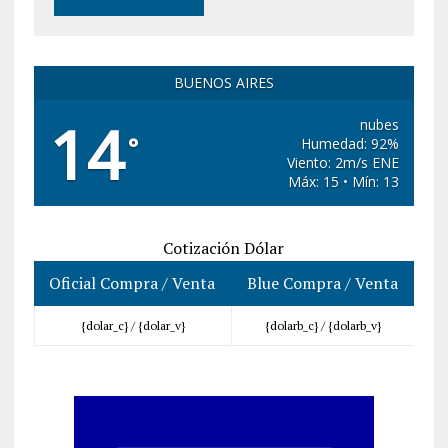
BUENOS AIRES
14
nubes
°
Humedad: 92%
Viento: 2m/s ENE
Máx: 15 • Mín: 13
Cotización Dólar
Oficial Compra / Venta
Blue Compra / Venta
{dolar_c} /
{dolar_v}
{dolarb_c} /
{dolarb_v}