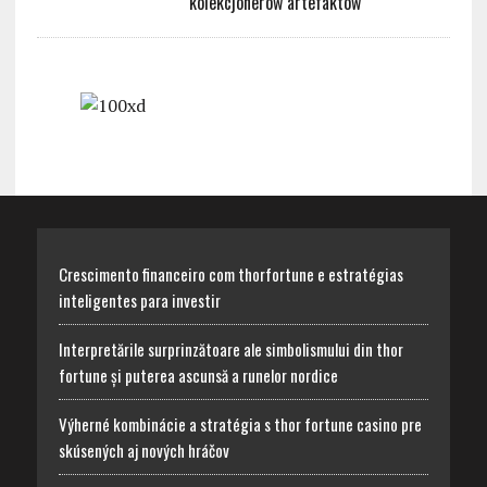
kolekcjonerów artefaktów
Crescimento financeiro com thorfortune e estratégias
inteligentes para investir
Interpretările surprinzătoare ale simbolismului din thor
fortune și puterea ascunsă a runelor nordice
Výherné kombinácie a stratégia s thor fortune casino pre
skúsených aj nových hráčov