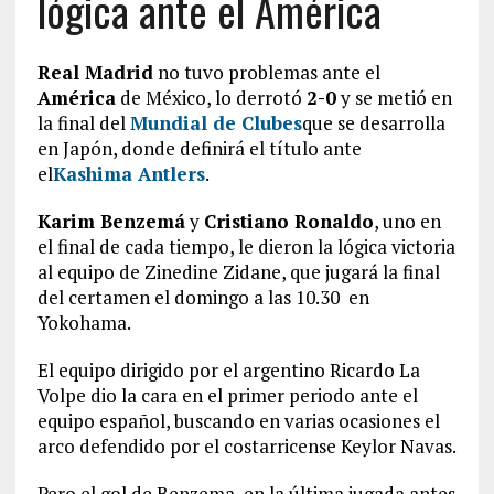
lógica ante el América
Real Madrid
no tuvo problemas ante el
América
de México, lo derrotó
2-0
y se metió en
la final del
Mundial de Clubes
que se desarrolla
en Japón, donde definirá el título ante
el
Kashima Antlers
.
Karim Benzemá
y
Cristiano Ronaldo
, uno en
el final de cada tiempo, le dieron la lógica victoria
al equipo de Zinedine Zidane, que jugará la final
del certamen el domingo a las 10.30 en
Yokohama.
El equipo dirigido por el argentino Ricardo La
Volpe dio la cara en el primer periodo ante el
equipo español, buscando en varias ocasiones el
arco defendido por el costarricense Keylor Navas.
Pero el gol de Benzema, en la última jugada antes