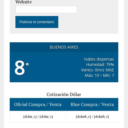
Website
BUENOS AIRES
8
nubes dispersas
°
Humedad: 79%
Viento: 0m/s NNE
Máx: 10 • Mín: 7
Cotización Dólar
Oficial Compra / Venta
Blue Compra / Venta
{dolar_c} /
{dolar_v}
{dolarb_c} /
{dolarb_v}