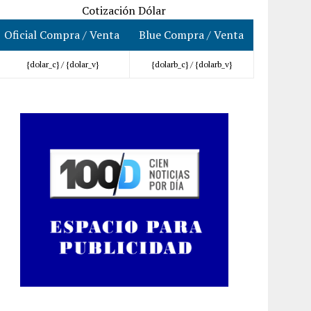
Cotización Dólar
Oficial Compra / Venta
Blue Compra / Venta
{dolar_c} /
{dolar_v}
{dolarb_c} /
{dolarb_v}