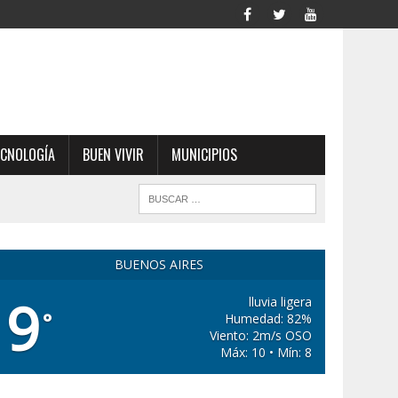
ECNOLOGÍA
BUEN VIVIR
MUNICIPIOS
BUENOS AIRES
9
lluvia ligera
°
Humedad: 82%
Viento: 2m/s OSO
Máx: 10 • Mín: 8