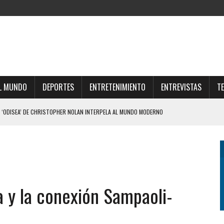
L MUNDO
DEPORTES
ENTRETENIMIENTO
ENTREVISTAS
T
 ‘ODISEA’ DE CHRISTOPHER NOLAN INTERPELA AL MUNDO MODERNO
 TIENE UNA EMPRESA QUE GESTIONA VENTAS DE TIERRAS A EXTRANJEROS
PE DE REALIDAD A JAVIER MILEI Y ELIMINÓ EL CAPÍTULO QUE ABRIÓ EL DEBATE
LE DIERON EL GOLPE DE GRACIA A LA EXTRANJERIZACIÓN DE TIERRAS
IZO UNA DURA AUTOCRÍTICA Y NEGÓ QUE OFRECIÓ LA FINAL DEL MUNDIAL 2030 A
a y la conexión Sampaoli-