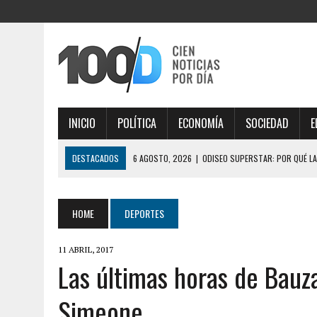
INICIO
POLÍTICA
ECONOMÍA
SOCIEDAD
E
DESTACADOS
6 AGOSTO, 2026
|
ODISEO SUPERSTAR: POR QUÉ LA
6 AGOSTO, 2026
|
EL SENADOR LIBERTARIO JOAQUÍN BENEGAS LYNCH
6 AGOSTO, 2026
|
LEY DE TIERRAS: EL SENADO VUELVE A DARLE UN GOL
HOME
DEPORTES
6 AGOSTO, 2026
|
TRES GOBERNADORES INFLUYERON EN EL SENADO Y 
11 ABRIL, 2017
6 AGOSTO, 2026
|
LA FIFA TUVO SU REUNIÓN DE CRISIS EN RABAT, H
Las últimas horas de Bauz
MARRUECOS POR APOYO
Simeone