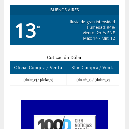
BUENOS AIRES
13
lluvia de gran intensidad
°
Humedad: 94%
Viento: 2m/s ENE
Máx: 14 • Mín: 12
Cotización Dólar
Oficial Compra / Venta
Blue Compra / Venta
{dolar_c} /
{dolar_v}
{dolarb_c} /
{dolarb_v}