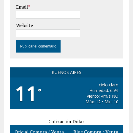
Email
*
Website
BUENOS AIRES
11
cielo claro
°
Humedad: 65%
Viento: 4m/s NO
Máx: 12 • Mín: 10
Cotización Dólar
Oficial Compra / Venta
Blue Compra / Venta