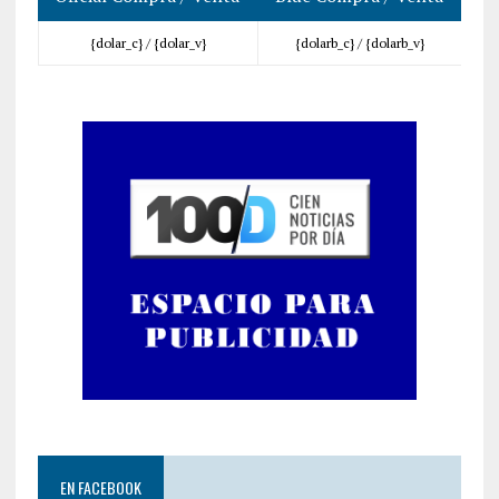
{dolar_c} /
{dolar_v}
{dolarb_c} /
{dolarb_v}
EN FACEBOOK