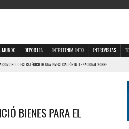
L MUNDO
DEPORTES
ENTRETENIMIENTO
ENTREVISTAS
T
DA COMO NODO ESTRATÉGICO DE UNA INVESTIGACIÓN INTERNACIONAL SOBRE
NJEROS
N ABRIÓ SUS PUERTAS: UNA OBRA HISTÓRICA QUE MARCA UN ANTES Y UN
CIÓ BIENES PARA EL
ICIDAD EN CASA