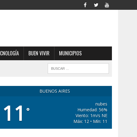
ECNOLOGÍA
BUEN VIVIR
MUNICIPIOS
BUENOS AIRES
11
nubes
°
Humedad: 56%
Viento: 1m/s NE
Máx: 12 • Mín: 11