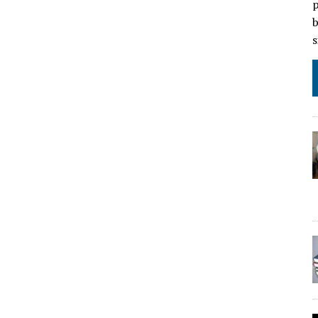
p
b
s