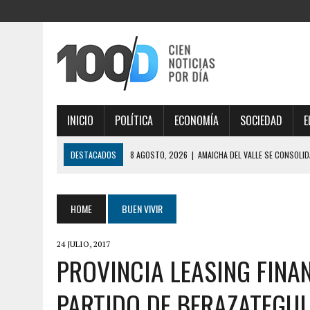
INICIO
POLÍTICA
ECONOMÍA
SOCIEDAD
E
DESTACADOS
8 AGOSTO, 2026
|
AMAICHA DEL VALLE SE CONSOLI
ASMA
8 AGOSTO, 2026
|
PAÍS GENEROSO, EDUCACIÓN Y SALUD PARA EXTRA
HOME
BUEN VIVIR
8 AGOSTO, 2026
|
MILEI PIERDE CON MILEI Y NI CRISTINA LO AYUDA
24 JULIO, 2017
8 AGOSTO, 2026
|
MUNICIPIO DE PERGAMINO: EL TEATRO SAN MARTÍ
PROVINCIA LEASING FINAN
DESPUÉS PARA PERGAMINO
PARTIDO DE BERAZATEGUI
8 AGOSTO, 2026
|
CÓMO CARGAR EL CELULAR CUANDO NO HAY ELECTR