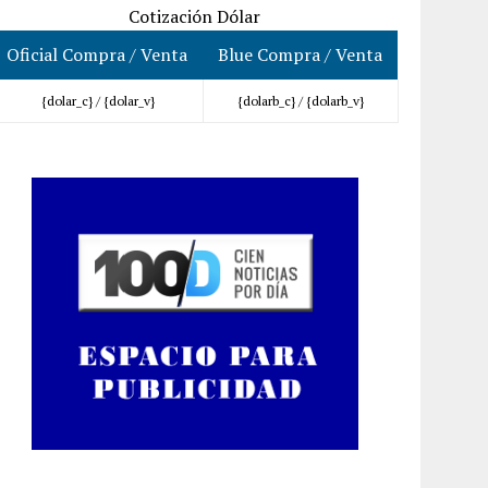
Cotización Dólar
Oficial Compra / Venta
Blue Compra / Venta
{dolar_c} /
{dolar_v}
{dolarb_c} /
{dolarb_v}