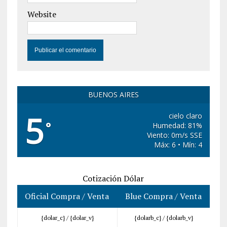
Website
BUENOS AIRES
5
cielo claro
°
Humedad: 81%
Viento: 0m/s SSE
Máx: 6 • Mín: 4
Cotización Dólar
Oficial Compra / Venta
Blue Compra / Venta
{dolar_c} /
{dolar_v}
{dolarb_c} /
{dolarb_v}